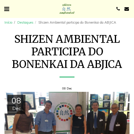
Início
Destaques
Shizen Ambiental participa do Bonenkai da ABJICA
SHIZEN AMBIENTAL
PARTICIPA DO
BONENKAI DA ABJICA
08
Dec
08
Dec