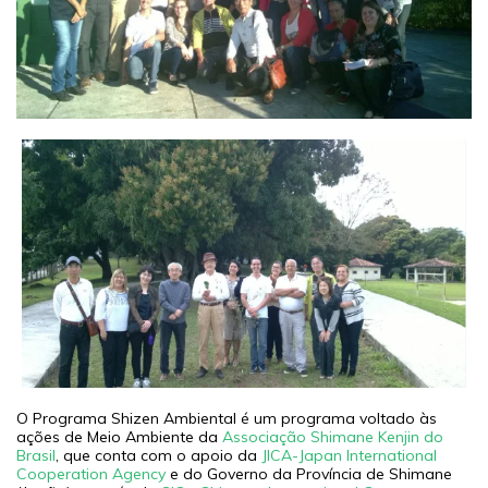
O Programa Shizen Ambiental é um programa voltado às
ações de Meio Ambiente da
Associação Shimane Kenjin do
Brasil
, que conta com o apoio da
JICA-Japan International
Cooperation Agency
e do Governo da Província de Shimane