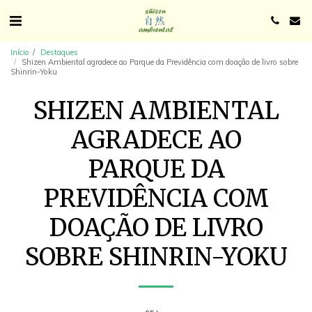
Início
Destaques
Shizen Ambiental agradece ao Parque da Previdência com doação de livro sobre
Shinrin-Yoku
SHIZEN AMBIENTAL
AGRADECE AO
PARQUE DA
PREVIDÊNCIA COM
DOAÇÃO DE LIVRO
SOBRE SHINRIN-YOKU