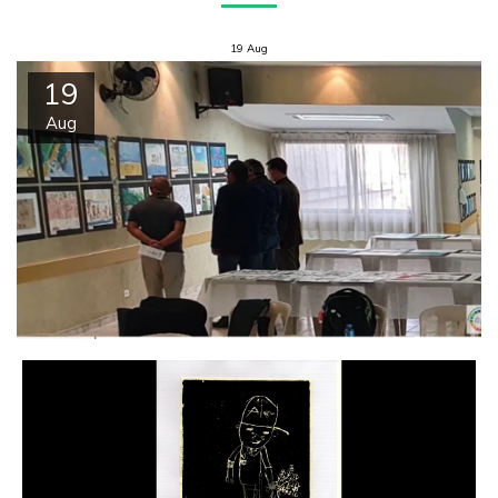
19
Aug
19
Aug